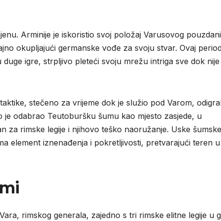
mjenu. Arminije je iskoristio svoj položaj Varusovog pouzdan
no okupljajući germanske vođe za svoju stvar. Ovaj perio
uge igre, strpljivo pleteći svoju mrežu intriga sve dok nije
aktike, stečeno za vrijeme dok je služio pod Varom, odigral
no je odabrao Teutoburšku šumu kao mjesto zasjede, u
ljan za rimske legije i njihovo teško naoružanje. Uske šumsk
ma element iznenađenja i pokretljivosti, pretvarajući teren u
umi
 Vara, rimskog generala, zajedno s tri rimske elitne legije u 