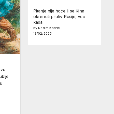
Pitanje nije hoće li se Kina
okrenuti protiv Rusije, već
kada
by Nedim Kadric
13/02/2025
ovu
ublje
tu