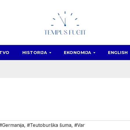
ŠTVO
HISTORIJA
EKONOMIJA
ENGLISH
#Germanija
,
#Teutoburška šuma
,
#Var