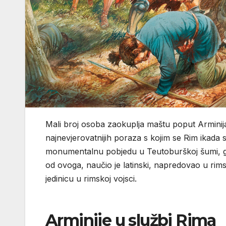
Mali broj osoba zaokuplja maštu poput Arminija
najnevjerovatnijih poraza s kojim se Rim ikada 
monumentalnu pobjedu u Teutoburškoj šumi, gdje 
od ovoga, naučio je latinski, napredovao u rimsk
jedinicu u rimskoj vojsci.
Arminije u službi Rima