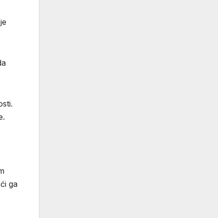
je
da
sti.
e.
im
ći ga