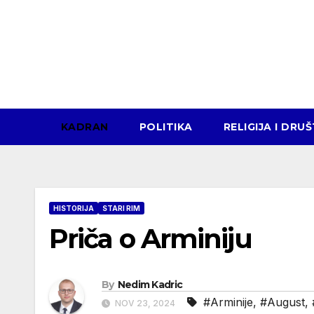
Skip
to
content
KADRAN
POLITIKA
RELIGIJA I DRU
HISTORIJA
STARI RIM
Priča o Arminiju
By
Nedim Kadric
#Arminije
,
#August
,
NOV 23, 2024