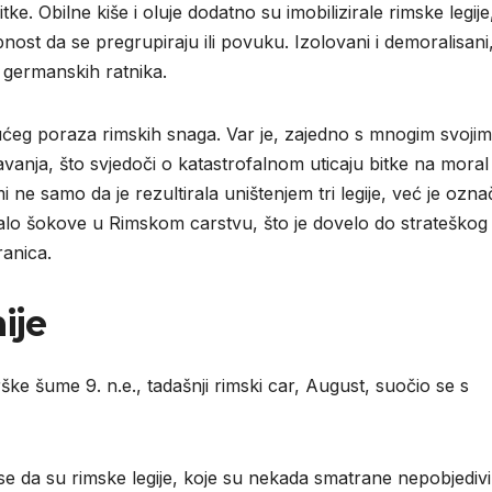
ke. Obilne kiše i oluje dodatno su imobilizirale rimske legije
bnost da se pregrupiraju ili povuku. Izolovani i demoralisani
e germanskih ratnika.
ajućeg poraza rimskih snaga. Var je, zajedno s mnogim svojim
vanja, što svjedoči o katastrofalnom uticaju bitke na moral 
 ne samo da je rezultirala uništenjem tri legije, već je označ
valo šokove u Rimskom carstvu, što je dovelo do strateškog
ranica.
ije
e šume 9. n.e., tadašnji rimski car, August, suočio se s
 se da su rimske legije, koje su nekada smatrane nepobjediv