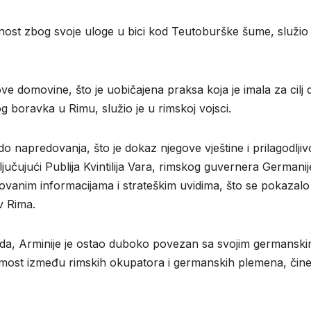
čnost zbog svoje uloge u bici kod Teutoburške šume, služio 
ove domovine, što je uobičajena praksa koja je imala za cilj 
 boravka u Rimu, služio je u rimskoj vojsci.
o napredovanja, što je dokaz njegove vještine i prilagodljivo
ljučujući Publija Kvintilija Vara, rimskog guvernera Germanij
ovanim informacijama i strateškim uvidima, što se pokazalo
v Rima.
da, Arminije je ostao duboko povezan sa svojim germansk
ao most između rimskih okupatora i germanskih plemena, čine