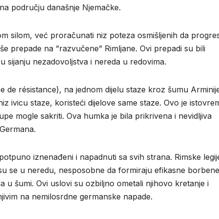
 na području današnje Njemačke.
bom silom, već proračunati niz poteza osmišljenih da progre
e prepade na ”razvučene” Rimljane. Ovi prepadi su bili
ni u sijanju nezadovoljstva i nereda u redovima.
ce de résistance), na jednom dijelu staze kroz šumu Arminije
niz ivicu staze, koristeći dijelove same staze. Ovo je istovr
upe mogle sakriti. Ova humka je bila prikrivena i nevidljiva
de Germana.
 potpuno iznenađeni i napadnuti sa svih strana. Rimske legij
su se u neredu, nesposobne da formiraju efikasne borben
u šumi. Ovi uslovi su ozbiljno ometali njihovo kretanje i
ranjivim na nemilosrdne germanske napade.