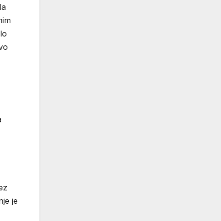
la
nim
lo
ovo
a
ez
je je