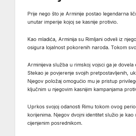
Prije nego što je Arminije postao legendarna li
unutar imperije kojoj se kasnije protivio.
Kao mladića, Arminija su Rimljani odveli iz njeg
osigura lojalnost pokorenih naroda. Tokom svog
Arminijeva služba u rimskoj vojsci ga je dovela d
Stekao je povjerenje svojih pretpostavljenih, uk
Njegov položaj omogućio mu je pristup privileg
ključnim u njegovim kasnijim kampanjama proti
Uprkos svojoj odanosti Rimu tokom ovog perio
korijenima. Njegov dvojni identitet služio je k
cijenjenim posrednikom.