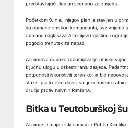
predstavljajući idealan scenario za zasjedu.
Početkom 9. n.e., njegov plan je stavljen u pri
da obmane rimskog komandanta, sve vrijeme taj
obmane naglašava Arminijevu vještinu u igranju d
pogodio trenutak za napad.
Arminijevo duboko razumijevanje rimske vojne t
ključnu ulogu u orkestriranju zasjede. Pedant
potpunosti iskoristivši teren koji je bio nepovo
staze i gusto lišće davali su germanskim ratnici
oružje protiv naivnih Rimljana.
Bitka u Teutoburškoj š
Arminije je majstorski namamio Publija Kvintilija