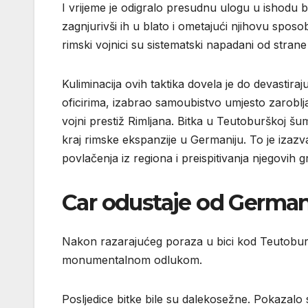
I vrijeme je odigralo presudnu ulogu u ishodu bit
zagnjurivši ih u blato i ometajući njihovu sposo
rimski vojnici su sistematski napadani od stran
Kuliminacija ovih taktika dovela je do devastir
oficirima, izabrao samoubistvo umjesto zaroblja
vojni prestiž Rimljana. Bitka u Teutoburškoj šumi
kraj rimske ekspanzije u Germaniju. To je izaz
povlačenja iz regiona i preispitivanja njegovih g
Car odustaje od German
Nakon razarajućeg poraza u bici kod Teutoburšk
monumentalnom odlukom.
Posljedice bitke bile su dalekosežne. Pokazalo