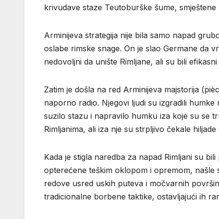
krivudave staze Teutoburške šume, smještene
Arminijeva strategija nije bila samo napad gru
oslabe rimske snage. On je slao Germane da vrš
nedovoljni da unište Rimljane, ali su bili efikas
Zatim je došla na red Arminijeva majstorija (piè
naporno radio. Njegovi ljudi su izgradili humke 
suzilo stazu i napravilo humku iza koje su se tr
Rimljanima, ali iza nje su strpljivo čekale hilja
Kada je stigla naredba za napad Rimljani su bili
opterećene teškim oklopom i opremom, našle 
redove usred uskih puteva i močvarnih površina 
tradicionalne borbene taktike, ostavljajući ih 