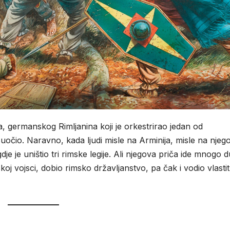
, germanskog Rimljanina koji je orkestrirao jedan od
suočio. Naravno, kada ljudi misle na Arminija, misle na njeg
je uništio tri rimske legije. Ali njegova priča ide mnogo d
oj vojsci, dobio rimsko državljanstvo, pa čak i vodio vlasti