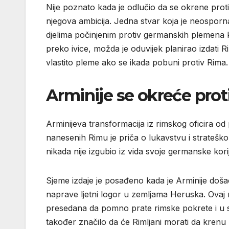
Nije poznato kada je odlučio da se okrene protiv
njegova ambicija. Jedna stvar koja je neosporna 
djelima počinjenim protiv germanskih plemena 
preko ivice, možda je oduvijek planirao izdati 
vlastito pleme ako se ikada pobuni protiv Rima.
Arminije se okreće pro
Arminijeva transformacija iz rimskog oficira od
nanesenih Rimu je priča o lukavstvu i stratešk
nikada nije izgubio iz vida svoje germanske kor
Sjeme izdaje je posađeno kada je Arminije došao
naprave ljetni logor u zemljama Heruska. Ovaj 
presedana da pomno prate rimske pokrete i u skl
također značilo da će Rimljani morati da krenu 