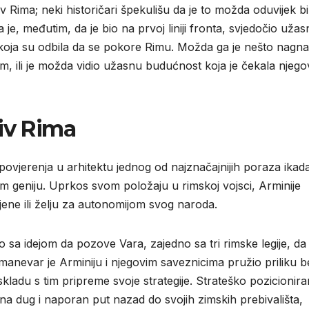
 Rima; neki historičari špekulišu da je to možda oduvijek bi
je, međutim, da je bio na prvoj liniji fronta, svjedočio užas
koja su odbila da se pokore Rimu. Možda ga je nešto nagna
Rim, ili je možda vidio užasnu budućnost koja je čekala njeg
tiv Rima
 povjerenja u arhitektu jednog od najznačajnijih poraza ikad
om geniju. Uprkos svom položaju u rimskoj vojsci, Arminije
ijene ili želju za autonomijom svog naroda.
 sa idejom da pozove Vara, zajedno sa tri rimske legije, da
manevar je Arminiju i njegovim saveznicima pružio priliku b
adu s tim pripreme svoje strategije. Strateško pozicioniran
na dug i naporan put nazad do svojih zimskih prebivališta,