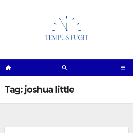
Skip
to
content
Tag:
joshua little