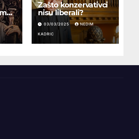
Zašto konzervativci
ama
nisu liberali?
rze
03/03/2025
NEDIM
KADRIC