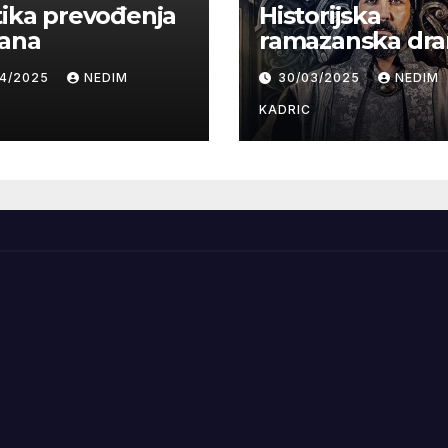
tika prevođenja
Historijska
’ana
ramazanska dr
izaziva kontrove
04/2025
NEDIM
30/03/2025
NEDIM
KADRIC