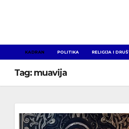
Skip
to
content
KADRAN
POLITIKA
RELIGIJA I DRU
Tag:
muavija