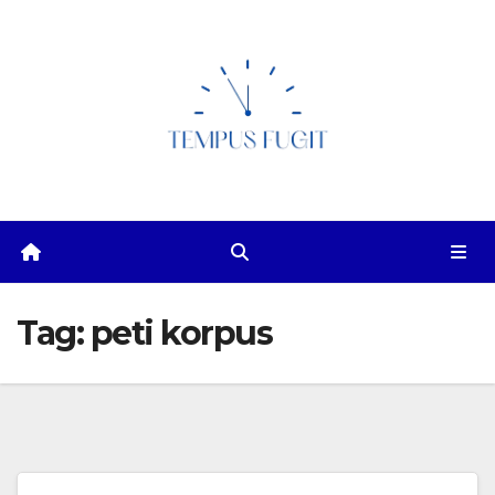
Skip
to
content
Tag:
peti korpus